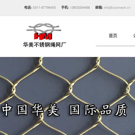
0311-87796405
13803334468
info@zoomesh.cn
电话:
手机:
邮箱:
首页