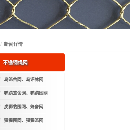
新闻详情
不锈钢绳网
鸟笼舍网、鸟语林网
鹦鹉笼舍网、鹦鹉围网
虎狮豹围网、笼舍网
猩猩围网、猩猩笼网