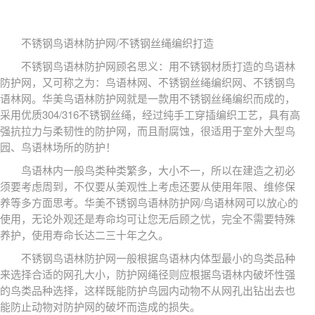
/
不锈钢鸟语林防护网
不锈钢丝绳编织打造
不锈钢鸟语林防护网顾名思义：用不锈钢材质打造的鸟语林
防护网，又可称之为：鸟语林网、不锈钢丝绳编织网、不锈钢鸟
语林网。华美鸟语林防护网就是一款用不锈钢丝绳编织而成的，
304/316
采用优质
不锈钢丝绳，经过纯手工穿插编织工艺，具有高
强抗拉力与柔韧性的防护网，而且耐腐蚀，很适用于室外大型鸟
园、鸟语林场所的防护！
鸟语林内一般鸟类种类繁多，大小不一，所以在建造之初必
须要考虑周到，不仅要从美观性上考虑还要从使用年限、维修保
养等多方面思考。华美不锈钢鸟语林防护网/鸟语林网可以放心的
使用，无论外观还是寿命均可让您无后顾之忧，完全不需要特殊
养护，使用寿命长达二三十年之久。
不锈钢鸟语林防护网一般根据鸟语林内体型最小的鸟类品种
来选择合适的网孔大小，防护网绳径则应根据鸟语林内破坏性强
的鸟类品种选择，这样既能防护鸟园内动物不从网孔出钻出去也
能防止动物对防护网的破坏而造成的损失。