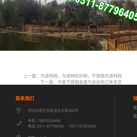
上一篇：鸟语林网，鸟语林防护网，不锈钢鸟语林网
下一篇：华美不锈钢金属鸟舍丝网订单发货
联系我们
我
河北石家庄市友谊北大街368号
手机: 13803334468
电话: 0311-87796405 0311-67502306