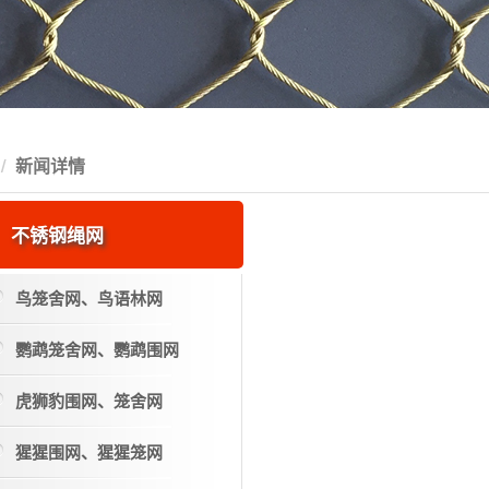
新闻详情
不锈钢绳网
鸟笼舍网、鸟语林网
鹦鹉笼舍网、鹦鹉围网
虎狮豹围网、笼舍网
猩猩围网、猩猩笼网