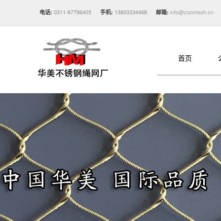
0311-87796405
13803334468
info@zoomesh.cn
电话:
手机:
邮箱:
首页