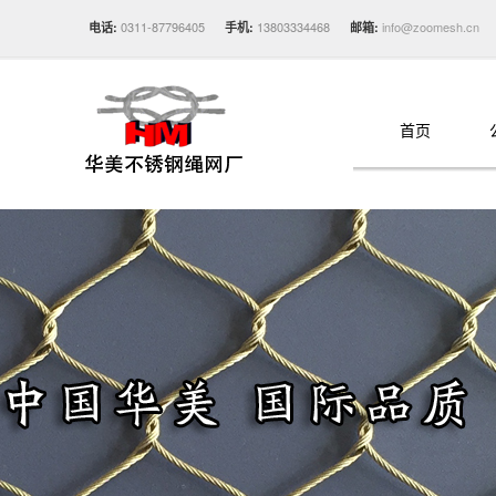
0311-87796405
13803334468
info@zoomesh.cn
电话:
手机:
邮箱:
首页