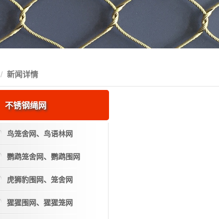
新闻详情
不锈钢绳网
鸟笼舍网、鸟语林网
鹦鹉笼舍网、鹦鹉围网
虎狮豹围网、笼舍网
猩猩围网、猩猩笼网