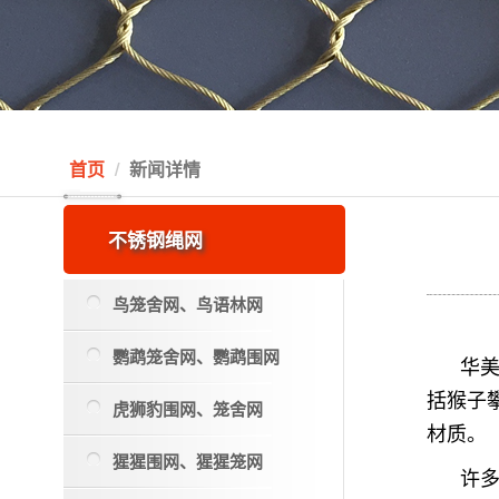
首页
新闻详情
不锈钢绳网
鸟笼舍网、鸟语林网
鹦鹉笼舍网、鹦鹉围网
华
括猴子
虎狮豹围网、笼舍网
材质。
猩猩围网、猩猩笼网
许