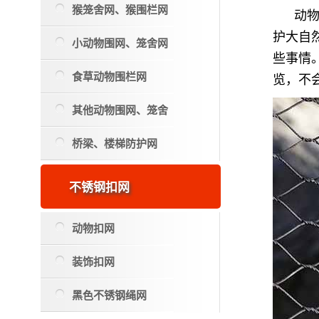
猴笼舍网、猴围栏网
动
护大自
小动物围网、笼舍网
些事情
食草动物围栏网
览，不
其他动物围网、笼舍
桥梁、楼梯防护网
不锈钢扣网
动物扣网
装饰扣网
黑色不锈钢绳网