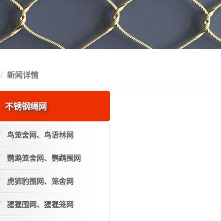
新闻详情
不锈钢绳网
鸟笼舍网、鸟语林网
鹦鹉笼舍网、鹦鹉围网
虎狮豹围网、笼舍网
猩猩围网、猩猩笼网