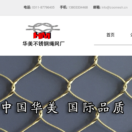
0311-87796405
13803334468
info@zoomesh.cn
电话:
手机:
邮箱:
首页