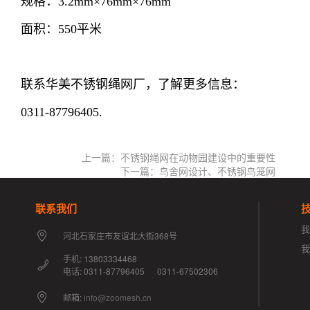
规格：3.2mm×76mm×76mm
面积：550平米
联系华美不锈钢绳网厂，了解更多信息：
0311-87796405.
上一篇：不锈钢绳网在动物园建设中的重要性
下一篇：鸟舍网设计、不锈钢鸟笼网
联系我们
我
河北石家庄市友谊北大街368号
手机: 13803334468
电话: 0311-87796405 0311-67502306
邮箱:
info@zoomesh.cn