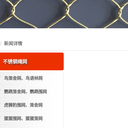
新闻详情
不锈钢绳网
鸟笼舍网、鸟语林网
鹦鹉笼舍网、鹦鹉围网
虎狮豹围网、笼舍网
猩猩围网、猩猩笼网