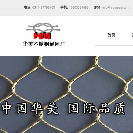
0311-87796405
13803334468
info@zoomesh.cn
电话:
手机:
邮箱:
首页