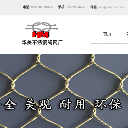
0311-87796405
13803334468
info@zoomesh.cn
电话:
手机:
邮箱:
首页