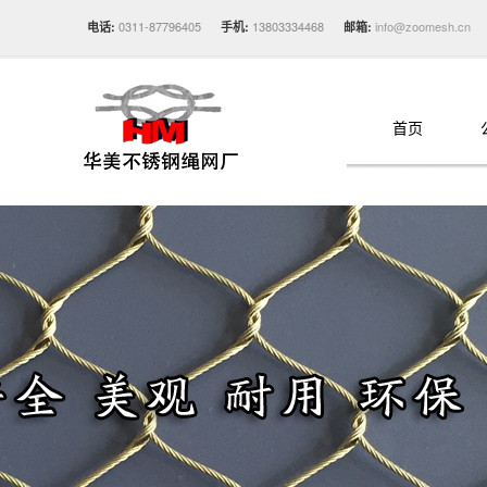
0311-87796405
13803334468
info@zoomesh.cn
电话:
手机:
邮箱:
首页