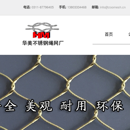
0311-87796405
13803334468
info@zoomesh.cn
电话:
手机:
邮箱:
首页