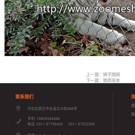
上一篇：狮子围网
下一篇：鹦鹉笼舍
联系我们
我
河北石家庄市友谊北大街368号
手机: 13803334468
电话: 0311-87796405 0311-67502306